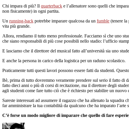
Chi impara di più? Il
quarterback
e l’allenatore sono quelli che imparan
non fisicamente) in ogni partita.
Un
running-back
potrebbe imparare qualcosa da un
fumble
(tenere la
vita più grande.
Allora, rendiamo il tutto meno professionale. Facciamo sì che uno stude
che siano responsabili di più cose possibili nello stadio: l’ufficio stam
E lasciamo che il direttore del musical fatto all’università sia uno stud
E anche la persona in carico della logistica per un raduno scolastico.
Praticamente tutti questi lavori possono essere fatti da studenti. Quest
Bè, prima di tutto dovremmo veramente prendere sul serio il fatto di dar
fatto dieci anni o più di corsi di recitazione, ma il direttore degli 
agli studenti come fare tutto ciò che è richiesto per stabilire un nuovo 
Sareste interessati ad assumere il ragazzo che ha allenato la squadra 
far amministrare la tua contabilità da qualcuno che ha imparato l’arte s
C’è forse un modo migliore di imparare che quello di fare esperi