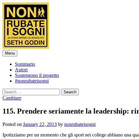
Skip
to
content
Menu
Sommario
Autori
Sostengono il progetto
#nonrubateisogni
Search
for:
Cambiare
115. Prendere seriamente la leadership: r
Posted
on
January 22, 2013
by
nonrubateisogni
Ipotizziamo per un momento che gli sport nei college abbiano una qualc