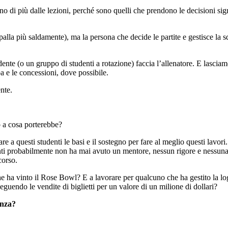
o di più dalle lezioni, perché sono quelli che prendono le decisioni sign
 palla più saldamente), ma la persona che decide le partite e gestisce la
nte (o un gruppo di studenti a rotazione) faccia l’allenatore. E lasciam
pa e le concessioni, dove possibile.
ente.
o a cosa porterebbe?
e a questi studenti le basi e il sostegno per fare al meglio questi lavori
studenti probabilmente non ha mai avuto un mentore, nessun rigore e ness
corso.
che ha vinto il Rose Bowl? E a lavorare per qualcuno che ha gestito la l
eguendo le vendite di biglietti per un valore di un milione di dollari?
enza?