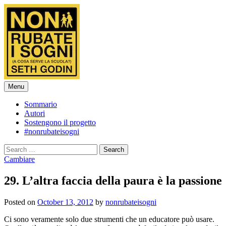
Skip
to
content
Menu
Sommario
Autori
Sostengono il progetto
#nonrubateisogni
Search
for:
Cambiare
29. L’altra faccia della paura è la passione
Posted
on
October 13, 2012
by
nonrubateisogni
Ci sono veramente solo due strumenti che un educatore può usare.